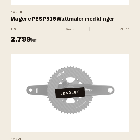
MAGENE
Magene PES P515 Wattmåler med klinger
±1%
763 G
24 MM
2.799
kr
UDSOLGT
CYBREI