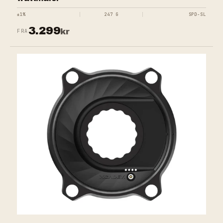
±1%
247 G
SPD-SL
3.299
kr
FRA