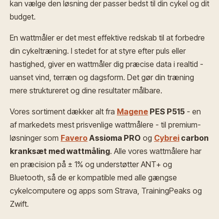
kan vælge den løsning der passer bedst til din cykel og dit
budget.
En wattmåler er det mest effektive redskab til at forbedre
din cykeltræning. I stedet for at styre efter puls eller
hastighed, giver en wattmåler dig præcise data i realtid -
uanset vind, terræn og dagsform. Det gør din træning
mere struktureret og dine resultater målbare.
Vores sortiment dækker alt fra
Magene
PES P515
- en
af markedets mest prisvenlige wattmålere - til premium-
løsninger som
Favero
Assioma PRO
og
Cybrei
carbon
kranksæt med wattmåling
. Alle vores wattmålere har
en præcision på ± 1% og understøtter ANT+ og
Bluetooth, så de er kompatible med alle gængse
cykelcomputere og apps som Strava, TrainingPeaks og
Zwift.