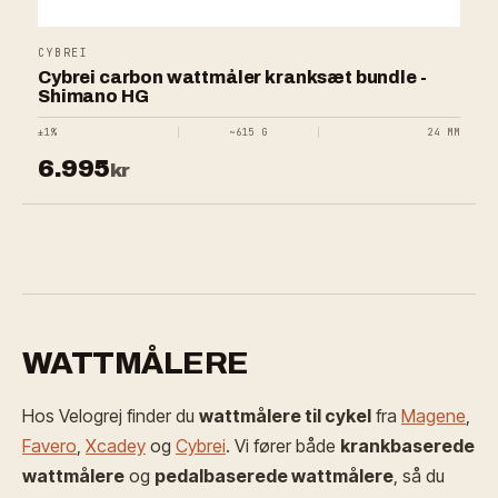
CYBREI
Cybrei carbon wattmåler kranksæt bundle -
Shimano HG
±1%
~615 G
24 MM
6.995
kr
WATTMÅLERE
Hos Velogrej finder du
wattmålere til cykel
fra
Magene
,
Favero
,
Xcadey
og
Cybrei
. Vi fører både
krankbaserede
wattmålere
og
pedalbaserede wattmålere
, så du