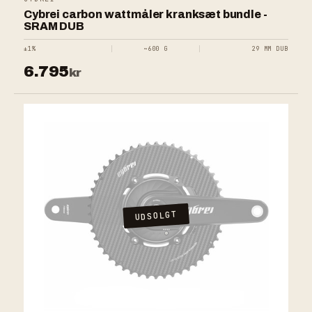
Cybrei carbon wattmåler kranksæt bundle -
SRAM DUB
±1%
~600 G
29 MM DUB
6.795
kr
UDSOLGT