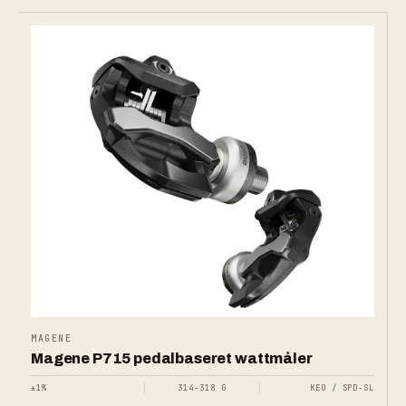
MAGENE
Magene P715 pedalbaseret wattmåler
±1%
314-318 G
KEO / SPD-SL