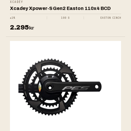
XCADEY
Xcadey Xpower-S Gen2 Easton 110x4 BCD
±1%
100 G
EASTON CINCH
2.295
kr