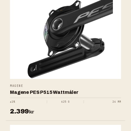
MAGENE
Magene PES P515 Wattmåler
±1%
625 G
24 MM
2.399
kr