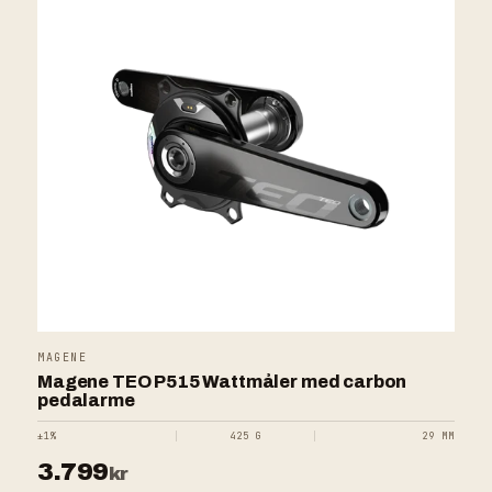
MAGENE
Magene TEO P515 Wattmåler med carbon
pedalarme
±1%
425 G
29 MM
3.799
kr