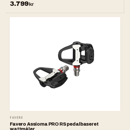
3.799
kr
FAVERO
Favero Assioma PRO RS pedalbaseret
wattmåler