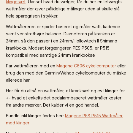
klingesæt
. Uanset hvad du vælger, får du her en letvægts
wattmåler der giver pålidelige målinger uden at skulle slå
hele sparegrisen i stykker.
Wattmålereren er spider baseret og måler watt, kadence
samt venstre/højre balance. Diameteren på kranken er
24mm, så den passer i en 24mm/Hollowtech II Shimano
krankboks. Modsat forgængeren PES P505, er P515
kompatibel med samtlige 24mm krankbokse
Par wattmåleren med en
Magene C606 cykelcomputer
eller
brug den med den Garmin/Wahoo cykelcomputer du måske
allerede har.
Her får du altså en wattmåler, et kranksæt og evt klinger for
+- hvad et enkeltsidet pedalarmbaseret wattmåler koster
fra andre mærker. Det kalder vi en god handel.
Bundle inkl klinger findes her:
Magene PES P515 Wattmåler
med klinger