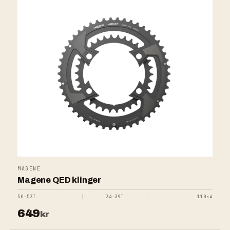
MAGENE
Magene QED klinger
50-53T
34-39T
110×4
649
kr