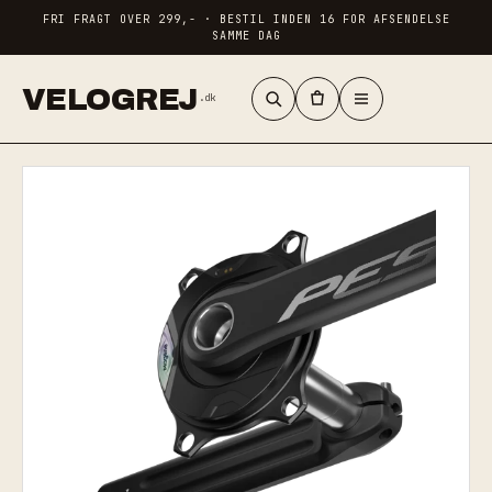
FRI FRAGT OVER 299,- · BESTIL INDEN 16 FOR AFSENDELSE
SAMME DAG
VELOGREJ
.dk