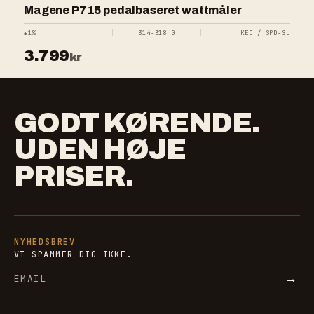
Magene P715 pedalbaseret wattmåler
±1%
314-318 G
KEO / SPD-SL
3.799
kr
GODT KØRENDE.
UDEN HØJE
PRISER.
NYHEDSBREV
VI SPAMMER DIG IKKE.
Email
→