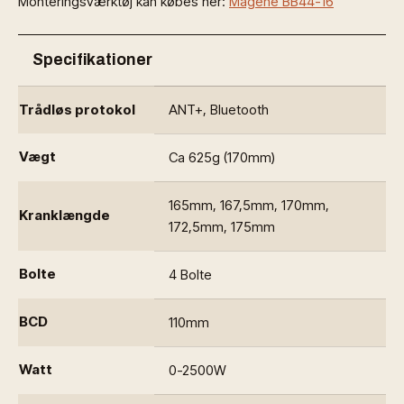
Monteringsværktøj kan købes her:
Magene BB44-16
Specifikationer
Trådløs protokol
ANT+, Bluetooth
Vægt
Ca 625g (170mm)
165mm, 167,5mm, 170mm,
Kranklængde
172,5mm, 175mm
Bolte
4 Bolte
BCD
110mm
Watt
0-2500W