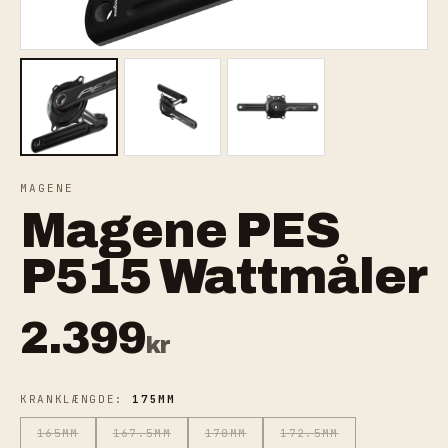
MAGENE
Magene PES
P515 Wattmåler
2.399
kr
KRANKLÆNGDE:
175MM
165MM
167.5MM
170MM
172.5MM