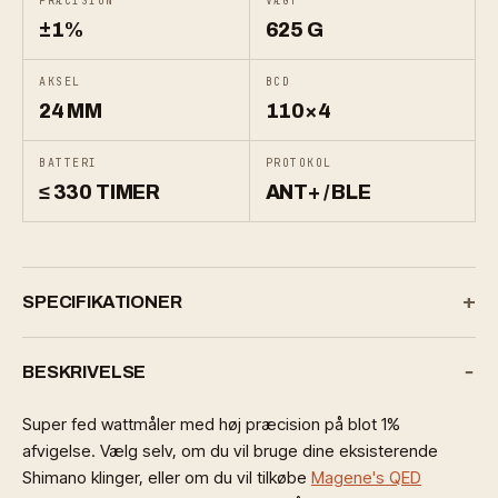
PRÆCISION
VÆGT
±1%
625 G
AKSEL
BCD
24 MM
110×4
BATTERI
PROTOKOL
≤ 330 TIMER
ANT+ / BLE
SPECIFIKATIONER
BESKRIVELSE
Super fed wattmåler med høj præcision på blot 1%
afvigelse. Vælg selv, om du vil bruge dine eksisterende
Shimano klinger, eller om du vil tilkøbe
Magene's QED