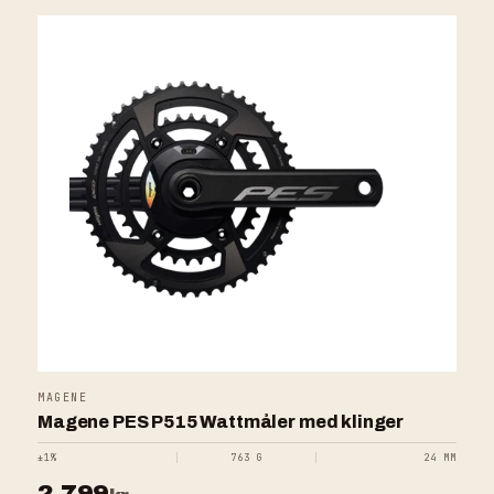
MAGENE
Magene PES P515 Wattmåler med klinger
±1%
763 G
24 MM
2.799