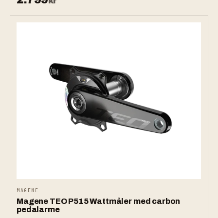
kr
MAGENE
Magene TEO P515 Wattmåler med carbon
pedalarme