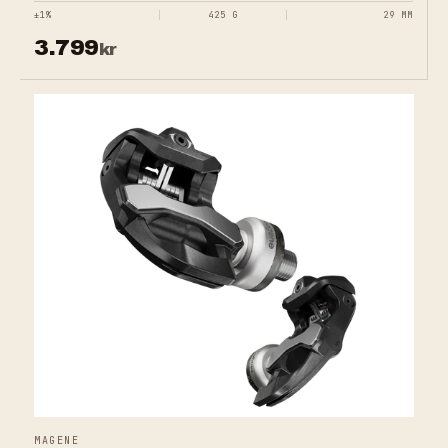
±1%
425 G
29 MM
3.799
kr
MAGENE