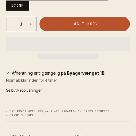
175MM
−
+
LÆG I KURV
✓
Afhentning er tilgængelig på
Byagervænget 1B
Normalt klar inden for 4 timer
Se butiksoplysninger
✓
FRI FRAGT OVER 299,-
✓
2 ÅRS GARANTI
✓
14 DAGES RETURRET
✓
DANSK SUPPORT